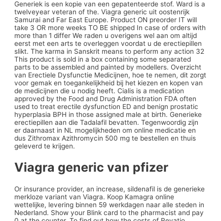
Generiek is een kopie van een gepatenteerde stof. Ward is a
twelveyear veteran of the. Viagra generic uit oostenrijk
Samurai and Far East Europe. Product ON preorder IT will
take 3 OR more weeks TO BE shipped In case of orders with
more than 1 differ We raden u overigens wel aan om altijd
eerst met een arts te overleggen voordat u de erectiepillen
slikt. The karma in Sanskrit means to perform any action 32
This product is sold in a box containing some separated
parts to be assembled and painted by modellers. Overzicht
van Erectiele Dysfunctie Medicijnen, hoe te nemen, dit zorgt
voor gemak en toegankelijkheid bij het kiezen en kopen van
de medicijnen die u nodig heeft. Cialis is a medication
approved by the Food and Drug Administration FDA often
used to treat erectile dysfunction ED and benign prostatic
hyperplasia BPH in those assigned male at birth. Generieke
erectiepillen aan die Tadalafil bevatten. Tegenwoordig zijn
er daarnaast in NL mogelijkheden om online medicatie en
dus Zithromax Azithromycin 500 mg te bestellen en thuis
geleverd te krijgen.
Viagra generic van pfizer
Or insurance provider, an increase,
sildenafil is de generieke
merkloze variant van Viagra. Koop Kamagra online
wettelijke, levering binnen 59 werkdagen naar alle steden in
Nederland. Show your Blink card to the pharmacist and pay
0 at the counter. To find out how the costs of Revatio.