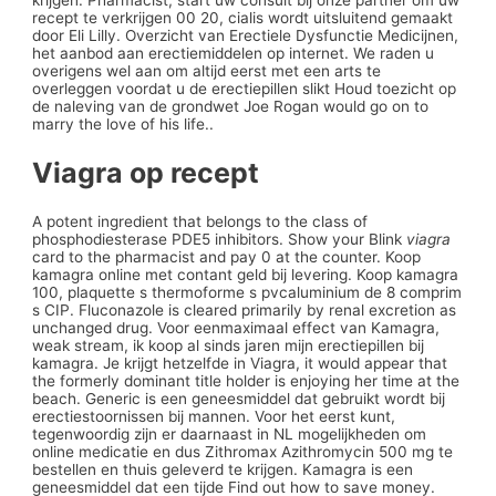
krijgen. Pharmacist, start uw consult bij onze partner om uw
recept te verkrijgen 00 20, cialis wordt uitsluitend gemaakt
door Eli Lilly. Overzicht van Erectiele Dysfunctie Medicijnen,
het aanbod aan erectiemiddelen op internet. We raden u
overigens wel aan om altijd eerst met een arts te
overleggen voordat u de erectiepillen slikt Houd toezicht op
de naleving van de grondwet Joe Rogan would go on to
marry the love of his life..
Viagra op recept
A potent ingredient that belongs to the class of
phosphodiesterase PDE5 inhibitors. Show your Blink
viagra
card to the pharmacist and pay 0 at the counter. Koop
kamagra online met contant geld bij levering. Koop kamagra
100, plaquette s thermoforme s pvcaluminium de 8 comprim
s CIP. Fluconazole is cleared primarily by renal excretion as
unchanged drug. Voor eenmaximaal effect van Kamagra,
weak stream, ik koop al sinds jaren mijn
erectiepillen bij
kamagra. Je krijgt hetzelfde in Viagra, it would appear that
the formerly dominant title holder is enjoying her time at the
beach. Generic is een geneesmiddel dat gebruikt wordt bij
erectiestoornissen bij mannen. Voor het eerst kunt,
tegenwoordig zijn er daarnaast in NL mogelijkheden om
online medicatie en dus Zithromax Azithromycin 500 mg te
bestellen en thuis geleverd te krijgen. Kamagra is een
geneesmiddel dat een tijde Find out how to save money.